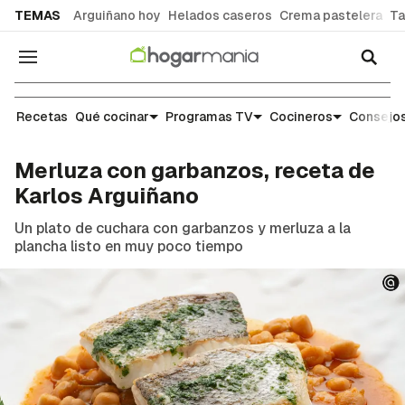
common.go-to-content
TEMAS
Arguiñano hoy
Helados caseros
Crema pastelera
Ta
Navegación
Recetas
Recetas
Qué cocinar
Programas TV
Cocineros
Consejos
Merluza con garbanzos, receta de
Karlos Arguiñano
Un plato de cuchara con garbanzos y merluza a la
plancha listo en muy poco tiempo