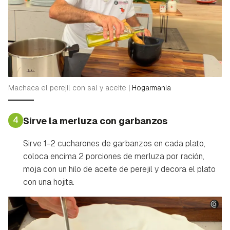
Machaca el perejil con sal y aceite
|
Hogarmania
4
Sirve la merluza con garbanzos
Sirve 1-2 cucharones de garbanzos en cada plato,
Guardar como favorito
Contenido enviado
coloca encima 2 porciones de merluza por ración,
Para poder guardar como favorito, primero has de
moja con un hilo de aceite de perejil y decora el plato
Gracias por suscribirte a nuestro boletín.
iniciar sesión con tu cuenta de Hogarmanía.
con una hojita.
ACEPTAR
INICIAR SESIÓN
CANCELAR