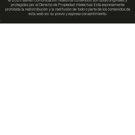
© 2025 Bainet Comunicación. Nuestros contenidos son obras originales y
protegidas por el Derecho de Propiedad Intelectual. Está expresamente
prohibida la redistribución y la redifusión de todo o parte de los contenidos de
esta web sin su previo y expreso consentimiento.