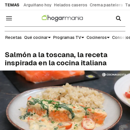
common.go-to-content
TEMAS
Arguiñano hoy
Helados caseros
Crema pastelera
Ta
Navegación
Recetas
Recetas
Qué cocinar
Programas TV
Cocineros
Consejos
Salmón a la toscana, la receta
inspirada en la cocina italiana