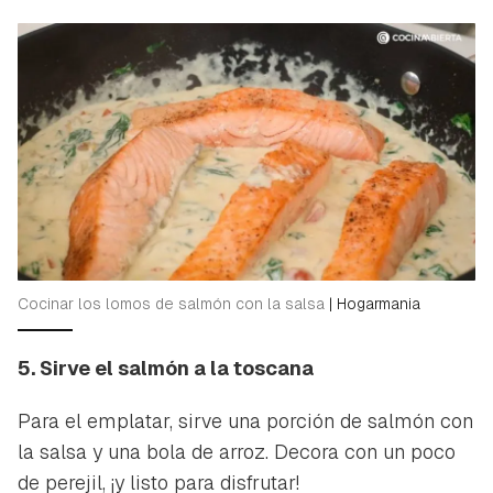
Para poder guardar como favorito, primero has de
Gracias por suscribirte a nuestro boletín.
iniciar sesión con tu cuenta de Hogarmanía.
ACEPTAR
INICIAR SESIÓN
CANCELAR
Cocinar los lomos de salmón con la salsa
|
Hogarmania
5. Sirve el salmón a la toscana
Para el emplatar, sirve una porción de salmón con
la salsa y una bola de arroz. Decora con un poco
de perejil, ¡y listo para disfrutar!