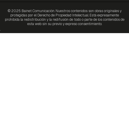
© 2025 Bainet Comunicación. Nuestros contenidos son obras originales y
protegidas por el Derecho de Propiedad Intelectual. Está expresamente
prohibida la redistribución y la redifusión de todo o parte de los contenidos de
esta web sin su previo y expreso consentimiento.