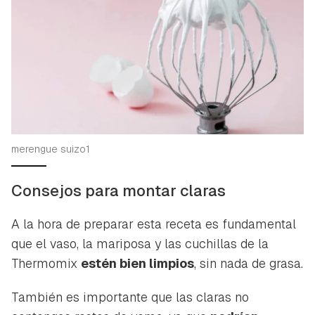
Contenido enviado
Para poder guardar como favorito, primero has de
Gracias por suscribirte a nuestro boletín.
iniciar sesión con tu cuenta de Hogarmanía.
ACEPTAR
INICIAR SESIÓN
CANCELAR
merengue suizo1
Consejos para montar claras
A la hora de preparar esta receta es fundamental
que el vaso, la mariposa y las cuchillas de la
Thermomix
estén bien limpios
, sin nada de grasa.
También es importante que las claras no