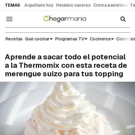
common.go-to-content
TEMAS
Arguiñano hoy
Helados caseros
Crema pastelera
Ta
Navegación
Recetas
Recetas
Qué cocinar
Programas TV
Cocineros
Consejos
Aprende a sacar todo el potencial
a la Thermomix con esta receta de
merengue suizo para tus topping