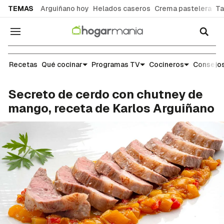
common.go-to-content
TEMAS
Arguiñano hoy
Helados caseros
Crema pastelera
Ta
Navegación
Recetas
Recetas
Qué cocinar
Programas TV
Cocineros
Consejos
Secreto de cerdo con chutney de
mango, receta de Karlos Arguiñano