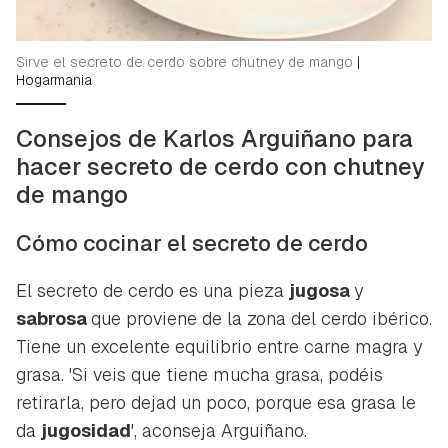
Contenido enviado
Para poder guardar como favorito, primero has de
Gracias por suscribirte a nuestro boletín.
iniciar sesión con tu cuenta de Hogarmanía.
Sirve el secreto de cerdo sobre chutney de mango
|
Hogarmania
ACEPTAR
INICIAR SESIÓN
CANCELAR
Consejos de Karlos Arguiñano para
hacer secreto de cerdo con chutney
de mango
Cómo cocinar el secreto de cerdo
El secreto de cerdo es una pieza
jugosa
y
sabrosa
que proviene de la zona del cerdo ibérico.
Tiene un excelente equilibrio entre carne magra y
grasa. 'Si veis que tiene mucha grasa, podéis
retirarla, pero dejad un poco, porque esa grasa le
da
jugosidad
', aconseja Arguiñano.