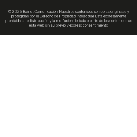
© 2025 Bainet Comunicación. Nuestros contenidos son obras originales y
protegidas por el Derecho de Propiedad Intelectual. Está expresamente
prohibida la redistribución y la redifusión de todo o parte de los contenidos de
esta web sin su previo y expreso consentimiento.