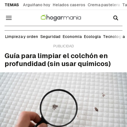
common.go-to-content
TEMAS
Arguiñano hoy
Helados caseros
Crema pastelera
Ta
Navegación
Objetos
Limpieza y orden
Seguridad
Economía
Ecología
Tecnología
Guía para limpiar el colchón en
profundidad (sin usar químicos)