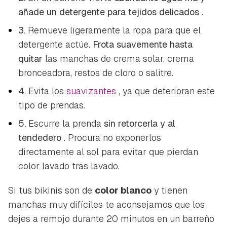
añade un detergente para tejidos delicados
.
3.
Remueve ligeramente la ropa para que el
detergente actúe.
Frota suavemente hasta
quitar
las manchas de crema solar, crema
bronceadora, restos de cloro o salitre.
4.
Evita los
suavizantes
, ya que deterioran este
tipo de prendas.
5.
Escurre la prenda
sin retorcerla y al
Guardar como favorito
tendedero
. Procura no exponerlos
Contenido enviado
directamente al sol para evitar que pierdan
Para poder guardar como favorito, primero has de
color lavado tras lavado.
Gracias por suscribirte a nuestro boletín.
iniciar sesión con tu cuenta de Hogarmanía.
Si tus bikinis son de
color blanco
y tienen
ACEPTAR
INICIAR SESIÓN
CANCELAR
manchas muy difíciles te aconsejamos que los
dejes a remojo durante 20 minutos en un barreño