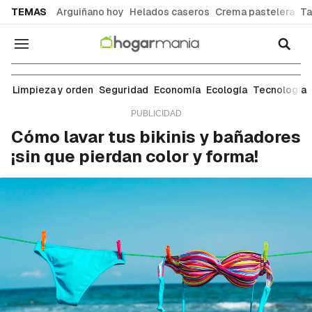
common.go-to-content
TEMAS
Arguiñano hoy
Helados caseros
Crema pastelera
Ta
Navegación
Ropa y tejidos
Limpieza y orden
Seguridad
Economía
Ecología
Tecnología
Cómo lavar tus bikinis y bañadores
¡sin que pierdan color y forma!