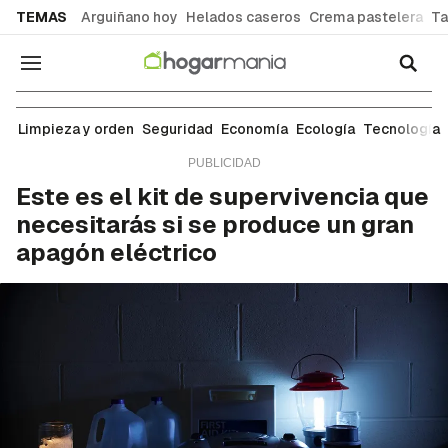
common.go-to-content
TEMAS
Arguiñano hoy
Helados caseros
Crema pastelera
Ta
Navegación
Seguridad
Limpieza y orden
Seguridad
Economía
Ecología
Tecnología
Este es el kit de supervivencia que
necesitarás si se produce un gran
apagón eléctrico