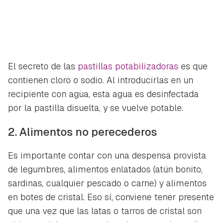
El secreto de las
pastillas potabilizadoras
es que
contienen cloro o sodio. Al introducirlas en un
recipiente con agua, esta agua es desinfectada
Guardar como favorito
Contenido enviado
por la pastilla disuelta, y se vuelve potable.
Para poder guardar como favorito, primero has de
Gracias por suscribirte a nuestro boletín.
2. Alimentos no perecederos
iniciar sesión con tu cuenta de Hogarmanía.
Es importante contar con una despensa provista
ACEPTAR
INICIAR SESIÓN
CANCELAR
de legumbres, alimentos enlatados (atún bonito,
sardinas, cualquier pescado o carne) y alimentos
en botes de cristal. Eso sí, conviene tener presente
que una vez que las latas o tarros de cristal son