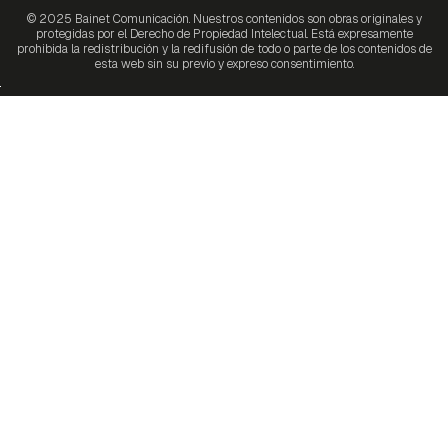
© 2025 Bainet Comunicación. Nuestros contenidos son obras originales y
protegidas por el Derecho de Propiedad Intelectual. Está expresamente
prohibida la redistribución y la redifusión de todo o parte de los contenidos de
esta web sin su previo y expreso consentimiento.