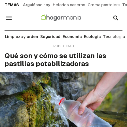
common.go-to-content
TEMAS
Arguiñano hoy
Helados caseros
Crema pastelera
Ta
Navegación
Ecología
Limpieza y orden
Seguridad
Economía
Ecología
Tecnología
Qué son y cómo se utilizan las
pastillas potabilizadoras