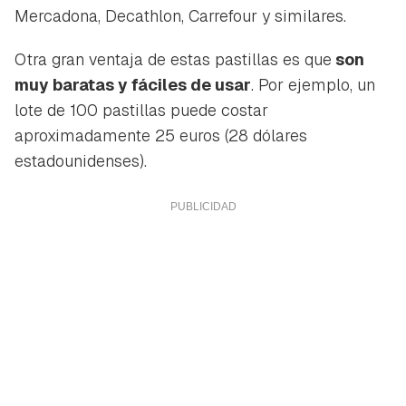
Mercadona
,
Decathlon
,
Carrefour
y similares.
Otra gran ventaja de estas pastillas es que
son
muy baratas y fáciles de usar
. Por ejemplo, un
lote de 100 pastillas puede costar
aproximadamente 25 euros (28 dólares
estadounidenses).
Guardar como favorito
Contenido enviado
Para poder guardar como favorito, primero has de
Gracias por suscribirte a nuestro boletín.
iniciar sesión con tu cuenta de Hogarmanía.
ACEPTAR
INICIAR SESIÓN
CANCELAR