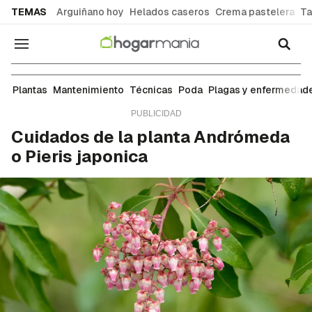
common.go-to-content
TEMAS
Arguiñano hoy
Helados caseros
Crema pastelera
Ta
Navegación
Arbustos
Plantas
Mantenimiento
Técnicas
Poda
Plagas y enfermedad
Cuidados de la planta Andrómeda
o Pieris japonica