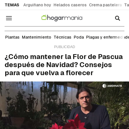
common.go-to-content
TEMAS
Arguiñano hoy
Helados caseros
Crema pastelera
Ta
Navegación
Mantenimiento
Plantas
Mantenimiento
Técnicas
Poda
Plagas y enfermedad
¿Cómo mantener la Flor de Pascua
después de Navidad? Consejos
para que vuelva a florecer