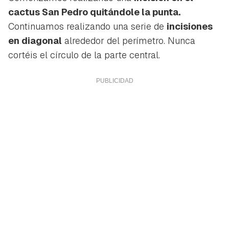
iniciar sesión con tu cuenta de Hogarmanía.
cactus San Pedro quitándole la punta.
ACEPTAR
Continuamos realizando una serie de
incisiones
INICIAR SESIÓN
CANCELAR
en diagonal
alrededor del perímetro. Nunca
cortéis el círculo de la parte central.