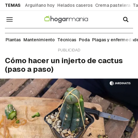
common.go-to-content
TEMAS
Arguiñano hoy
Helados caseros
Crema pastelera
Ta
Navegación
Técnicas
Plantas
Mantenimiento
Técnicas
Poda
Plagas y enfermedad
Cómo hacer un injerto de cactus
(paso a paso)