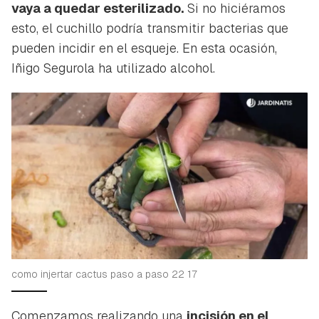
vaya a quedar esterilizado.
Si no hiciéramos
esto, el cuchillo podría transmitir bacterias que
pueden incidir en el esqueje. En esta ocasión,
Iñigo Segurola ha utilizado alcohol.
Guardar como favorito
como injertar cactus paso a paso 22 17
Contenido enviado
Para poder guardar como favorito, primero has de
Gracias por suscribirte a nuestro boletín.
Comenzamos realizando una
incisión en el