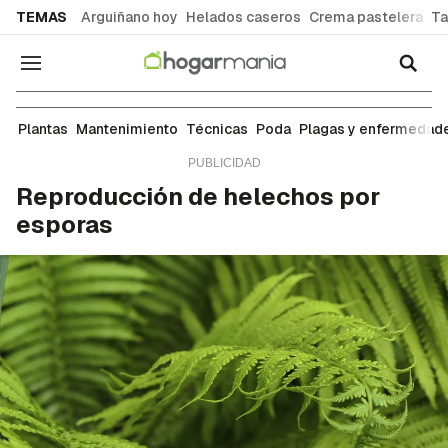
common.go-to-content
TEMAS
Arguiñano hoy
Helados caseros
Crema pastelera
Ta
Navegación
Técnicas
Plantas
Mantenimiento
Técnicas
Poda
Plagas y enfermedad
Reproducción de helechos por
esporas