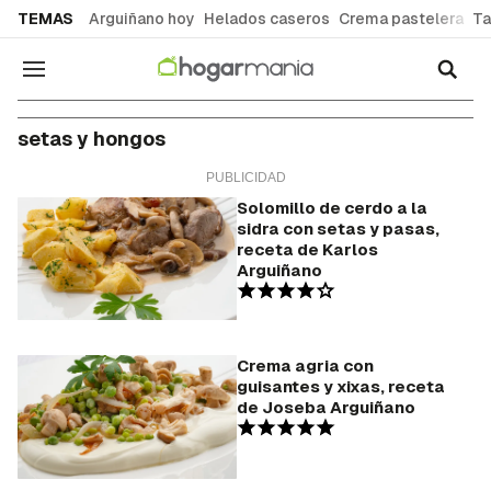
common.go-to-content
TEMAS
Arguiñano hoy
Helados caseros
Crema pastelera
Ta
Navegación
setas y hongos
Solomillo de cerdo a la
sidra con setas y pasas,
receta de Karlos
Arguiñano
Crema agria con
guisantes y xixas, receta
de Joseba Arguiñano