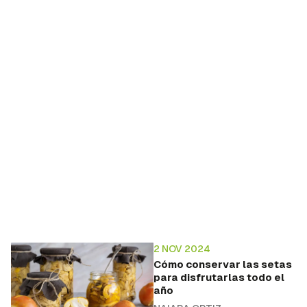
2 NOV 2024
Cómo conservar las setas
para disfrutarlas todo el
año