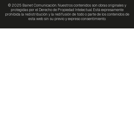
© 2025 Bainet Comunicación. Nuestros contenidos son obras originales y
protegidas por el Derecho de Propiedad Intelectual. Está expresamente
prohibida la redistribución y la redifusión de todo o parte de los contenidos de
esta web sin su previo y expreso consentimiento.