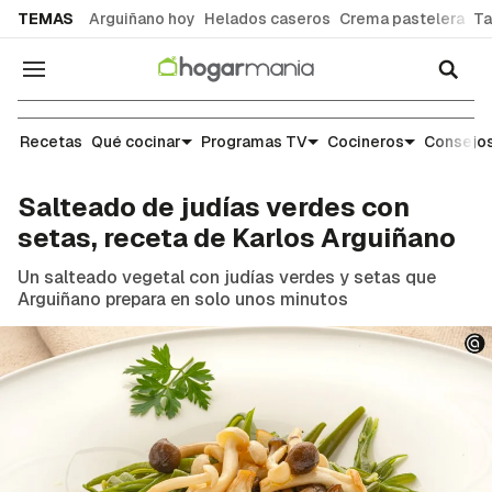
common.go-to-content
TEMAS
Arguiñano hoy
Helados caseros
Crema pastelera
Ta
Navegación
Recetas
Recetas
Qué cocinar
Programas TV
Cocineros
Consejos
Salteado de judías verdes con
setas, receta de Karlos Arguiñano
Un salteado vegetal con judías verdes y setas que
Arguiñano prepara en solo unos minutos