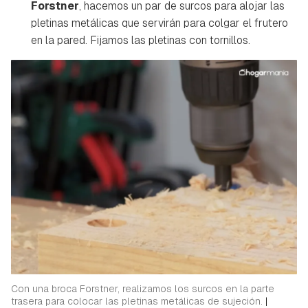
Forstner
, hacemos un par de surcos para alojar las
pletinas metálicas que servirán para colgar el frutero
en la pared. Fijamos las pletinas con tornillos.
Guardar como favorito
Contenido enviado
Para poder guardar como favorito, primero has de
Gracias por suscribirte a nuestro boletín.
iniciar sesión con tu cuenta de Hogarmanía.
ACEPTAR
INICIAR SESIÓN
CANCELAR
Con una broca Forstner, realizamos los surcos en la parte
trasera para colocar las pletinas metálicas de sujeción.
|