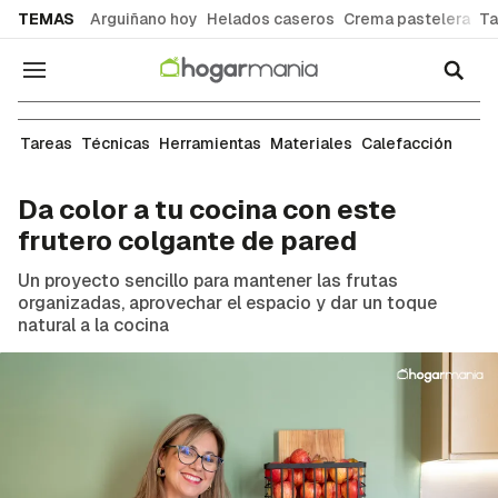
common.go-to-content
TEMAS
Arguiñano hoy
Helados caseros
Crema pastelera
Ta
Navegación
Tareas de bricolaje
Tareas
Técnicas
Herramientas
Materiales
Calefacción
Da color a tu cocina con este
frutero colgante de pared
Un proyecto sencillo para mantener las frutas
organizadas, aprovechar el espacio y dar un toque
natural a la cocina