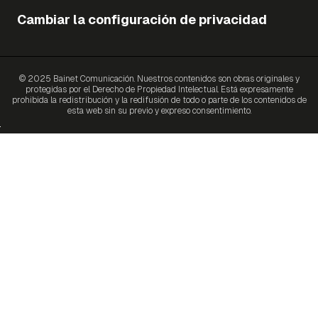
Cambiar la configuración de privacidad
© 2025 Bainet Comunicación. Nuestros contenidos son obras originales y
protegidas por el Derecho de Propiedad Intelectual. Está expresamente
prohibida la redistribución y la redifusión de todo o parte de los contenidos de
esta web sin su previo y expreso consentimiento.