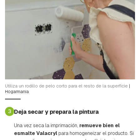
Guardar como favorito
Contenido enviado
Utiliza un rodillo de pelo corto para el resto de la superficie
|
Hogarmania
Para poder guardar como favorito, primero has de
Gracias por suscribirte a nuestro boletín.
iniciar sesión con tu cuenta de Hogarmanía.
3
Deja secar y prepara la pintura
ACEPTAR
INICIAR SESIÓN
CANCELAR
Una vez seca la imprimación,
remueve bien el
esmalte Valacryl
para homogeneizar el producto. Si