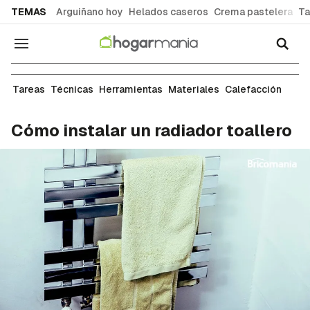
common.go-to-content
TEMAS
Arguiñano hoy
Helados caseros
Crema pastelera
Ta
Navegación
Fontanería
Tareas
Técnicas
Herramientas
Materiales
Calefacción
Cómo instalar un radiador toallero