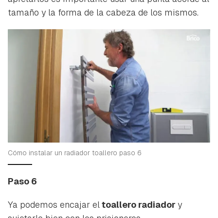
Guardar como favorito
tamaño y la forma de la cabeza de los mismos.
Contenido enviado
Para poder guardar como favorito, primero has de
Gracias por suscribirte a nuestro boletín.
iniciar sesión con tu cuenta de Hogarmanía.
ACEPTAR
INICIAR SESIÓN
CANCELAR
Cómo instalar un radiador toallero paso 6
Paso 6
Ya podemos encajar el
toallero radiador
y