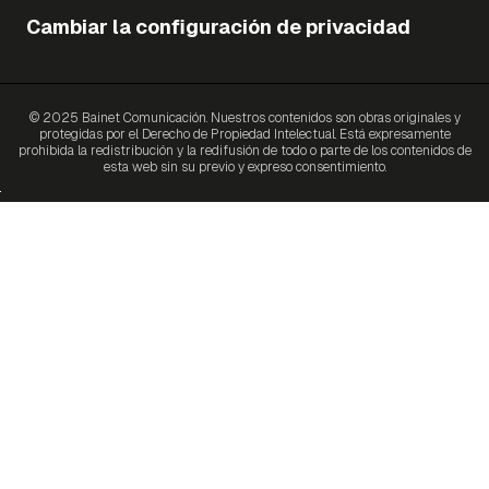
Cambiar la configuración de privacidad
© 2025 Bainet Comunicación. Nuestros contenidos son obras originales y
protegidas por el Derecho de Propiedad Intelectual. Está expresamente
prohibida la redistribución y la redifusión de todo o parte de los contenidos de
esta web sin su previo y expreso consentimiento.