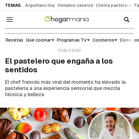
common.go-to-content
TEMAS
Arguiñano hoy
Helados caseros
Crema pastelera
Ta
Navegación
Noticias y tendencias gastronómicas
Recetas
Qué cocinar
Programas TV
Cocineros
Consejos
El pastelero que engaña a los
sentidos
El chef francés más viral del momento ha elevado la
pastelería a una experiencia sensorial que mezcla
técnica y belleza