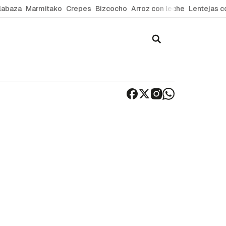
labaza
Marmitako
Crepes
Bizcocho
Arroz con leche
Lentejas c