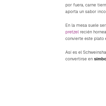
cuen
por fuera, carne tier
aporta un sabor inco
En la mesa suele s
pretzel
recién hornea
convierte este plato
Así es el
Schweinsh
convertirse en
símbo