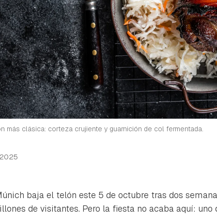
ón más clásica: corteza crujiente y guarnición de col fermentada.
 2025
únich baja el telón este 5 de octubre tras dos semana
llones de visitantes. Pero la fiesta no acaba aquí: uno