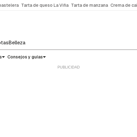
pastelera
Tarta de queso La Viña
Tarta de manzana
Crema de ca
tas
Belleza
micas
s
Consejos y guías