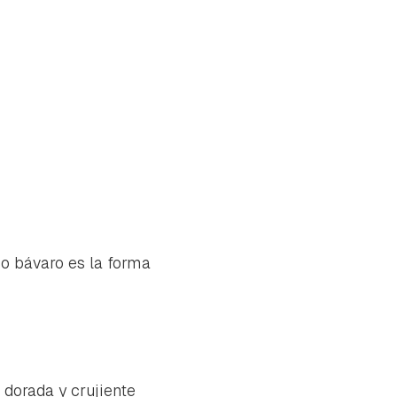
ico bávaro es la forma
tu
 dorada y crujiente