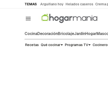
common.go-to-content
TEMAS
Arguiñano hoy
Helados caseros
Crema 
Navegación
Cocina
Decoración
Bricolaje
Jardín
Hogar
Masco
Noticias y tendencias gastronó
Recetas
Qué cocinar
Programas TV
Cocinero