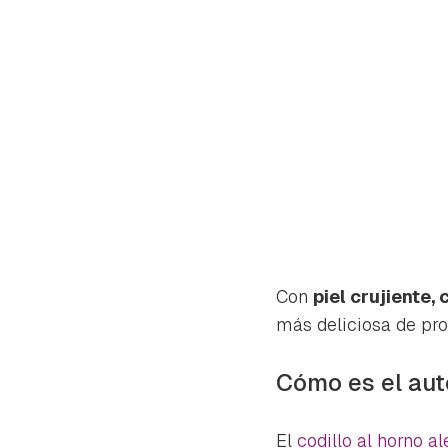
Con
piel crujiente,
más deliciosa de prol
Cómo es el auté
Gua
Para 
El
codillo al horno 