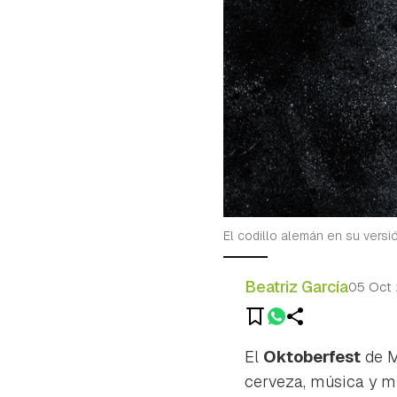
El codillo alemán en su versi
Beatriz García
05 Oct
El
Oktoberfest
de M
cerveza, música y mi