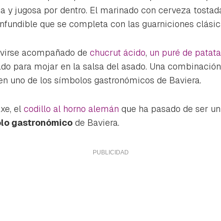
ta de Hogarmanía.
na y jugosa por dentro. El marinado con cerveza tostada
ACEPTAR
nfundible que se completa con las guarniciones clásic
INICIAR SESIÓN
CANCELAR
ervirse acompañado de
chucrut ácido
,
un puré de patat
do para mojar en la salsa del asado. Una combinación 
 en uno de los símbolos gastronómicos de Baviera.
axe
, el
codillo al horno alemán
que ha pasado de ser un
lo gastronómico
de Baviera.