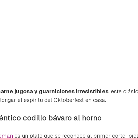
 carne jugosa y guarniciones irresistibles
, este clás
ongar el espíritu del Oktoberfest en casa.
ntico codillo bávaro al horno
rdar como favorito
Contenido enviado
poder guardar como favorito, primero has de iniciar sesión con 
alemán
es un plato que se reconoce al primer corte: piel
Gracias por suscribirte a nuestro boletín.