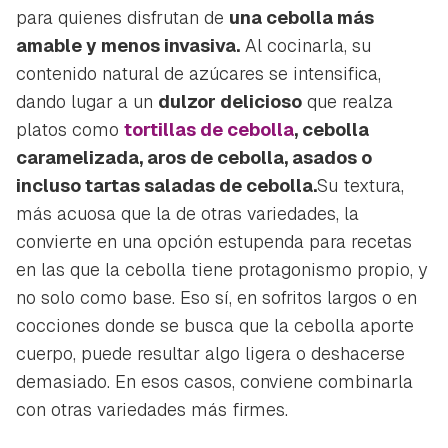
para quienes disfrutan de
una cebolla más
amable y menos invasiva.
Al cocinarla, su
contenido natural de azúcares se intensifica,
dando lugar a un
dulzor delicioso
que realza
Guardar como favorito
platos como
tortillas de cebolla
, cebolla
Contenido enviado
caramelizada, aros de cebolla, asados o
Para poder guardar como favorito, primero has de
incluso
tartas saladas de cebolla
.
Su textura,
Gracias por suscribirte a nuestro boletín.
iniciar sesión con tu cuenta de Hogarmanía.
más acuosa que la de otras variedades, la
ACEPTAR
convierte en una opción estupenda para recetas
INICIAR SESIÓN
CANCELAR
en las que la cebolla tiene protagonismo propio, y
no solo como base. Eso sí, en sofritos largos o en
cocciones donde se busca que la cebolla aporte
cuerpo, puede resultar algo ligera o deshacerse
demasiado. En esos casos, conviene combinarla
con otras variedades más firmes.