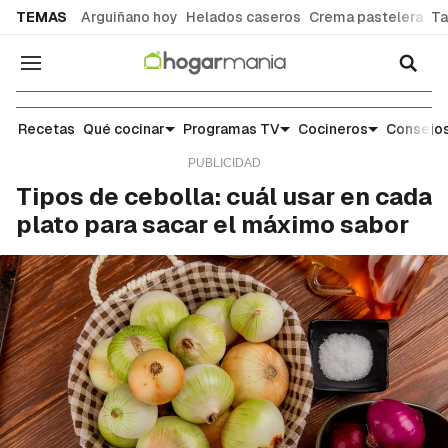
common.go-to-content
TEMAS
Arguiñano hoy
Helados caseros
Crema pastelera
Ta
Navegación
Alimentos: qué son, para qué sirven y cómo apro
Recetas
Qué cocinar
Programas TV
Cocineros
Consejos
Tipos de cebolla: cuál usar en cada
plato para sacar el máximo sabor