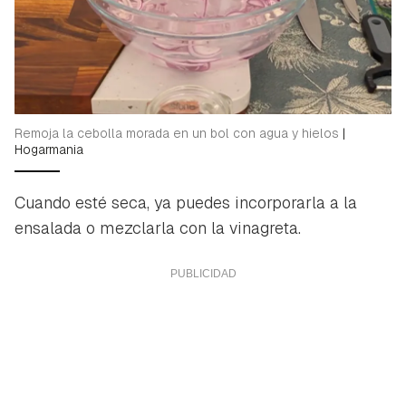
Guardar como favorito
Contenido enviado
Para poder guardar como favorito, primero has de
Gracias por suscribirte a nuestro boletín.
iniciar sesión con tu cuenta de Hogarmanía.
ACEPTAR
INICIAR SESIÓN
CANCELAR
Remoja la cebolla morada en un bol con agua y hielos
|
Hogarmania
Cuando esté seca, ya puedes incorporarla a la
ensalada o mezclarla con la vinagreta.