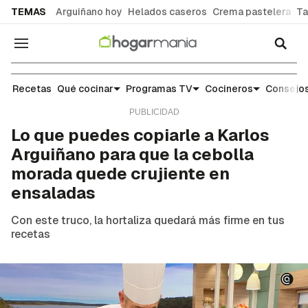
common.go-to-content
TEMAS
Arguiñano hoy
Helados caseros
Crema pastelera
Ta
Navegación
Escuela de cocina: trucos y consejos para el día 
Recetas
Qué cocinar
Programas TV
Cocineros
Consejos
Lo que puedes copiarle a Karlos
Arguiñano para que la cebolla
morada quede crujiente en
ensaladas
Con este truco, la hortaliza quedará más firme en tus
recetas