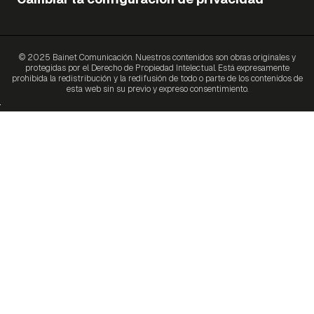
© 2025 Bainet Comunicación. Nuestros contenidos son obras originales y
protegidas por el Derecho de Propiedad Intelectual. Está expresamente
prohibida la redistribución y la redifusión de todo o parte de los contenidos de
esta web sin su previo y expreso consentimiento.