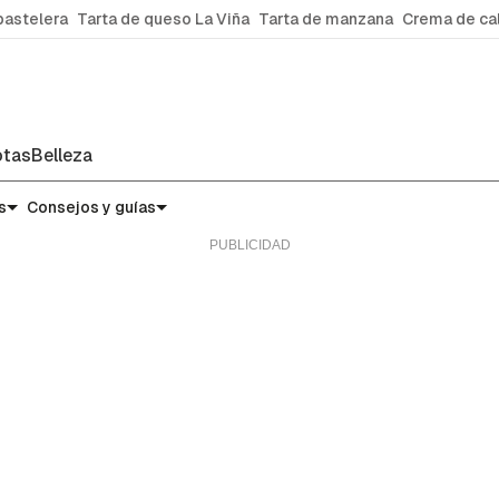
pastelera
Tarta de queso La Viña
Tarta de manzana
Crema de ca
tas
Belleza
s
Consejos y guías