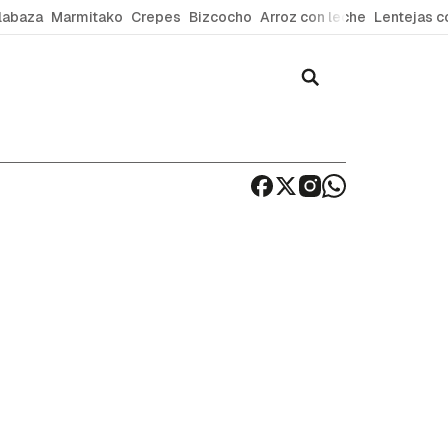
labaza
Marmitako
Crepes
Bizcocho
Arroz con leche
Lentejas c