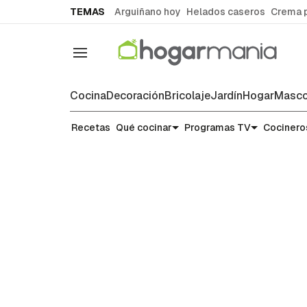
common.go-to-content
TEMAS
Arguiñano hoy
Helados caseros
Crema 
Navegación
Cocina
Decoración
Bricolaje
Jardín
Hogar
Masco
Recetas
Recetas
Qué cocinar
Programas TV
Cocinero