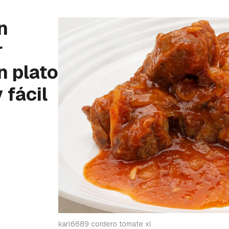
n
r
n plato
 fácil
karl6689 cordero tomate xl