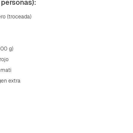
 personas):
ero (troceada)
800 g)
rojo
smati
gen extra