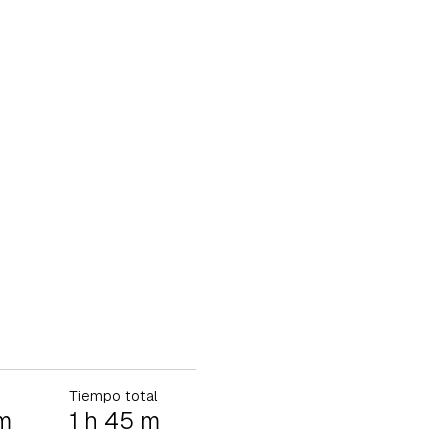
Tiempo total
 m
1 h 45 m