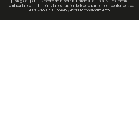
protegidas por el Derecho de Propiedad Intelectual. Está expresamente
prohibida la redistribución y la redifusión de todo o parte de los contenidos de
esta web sin su previo y expreso consentimiento.