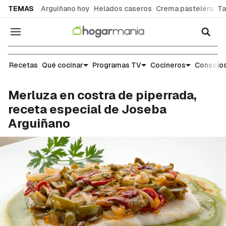
common.go-to-content
TEMAS
Arguiñano hoy
Helados caseros
Crema pastelera
Ta
Navegación
Recetas
Recetas
Qué cocinar
Programas TV
Cocineros
Consejos
Merluza en costra de piperrada,
receta especial de Joseba
Arguiñano