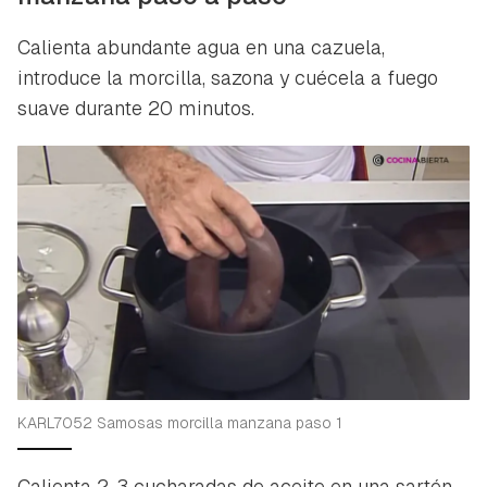
Calienta abundante agua en una cazuela,
Guardar como favorito
introduce la morcilla, sazona y cuécela a fuego
Contenido enviado
suave durante 20 minutos.
Para poder guardar como favorito, primero has de
Gracias por suscribirte a nuestro boletín.
iniciar sesión con tu cuenta de Hogarmanía.
ACEPTAR
INICIAR SESIÓN
CANCELAR
KARL7052 Samosas morcilla manzana paso 1
Calienta 2-3 cucharadas de aceite en una sartén.