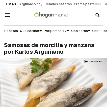
common.go-to-content
TEMAS
Arguiñano hoy
Helados caseros
Crema pastelera
Ta
Navegación
Recetas
Recetas
Qué cocinar
Programas TV
Cocineros
Consejos
Samosas de morcilla y manzana
por Karlos Arguiñano