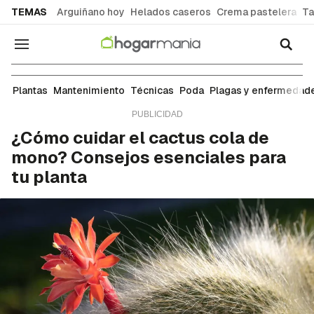
common.go-to-content
TEMAS
Arguiñano hoy
Helados caseros
Crema pastelera
Ta
Navegación
Fichas
Plantas
Mantenimiento
Técnicas
Poda
Plagas y enfermedad
¿Cómo cuidar el cactus cola de
mono? Consejos esenciales para
tu planta