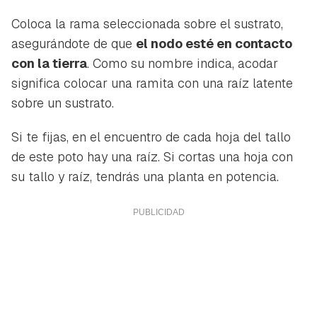
Coloca la rama seleccionada sobre el sustrato,
asegurándote de que
el nodo esté en contacto
con la tierra
. Como su nombre indica,
acodar
significa colocar una ramita con una raíz latente
sobre un sustrato.
Guardar como favorito
Contenido enviado
Para poder guardar como favorito, primero has de
Si te fijas, en el encuentro de cada hoja del tallo
Gracias por suscribirte a nuestro boletín.
iniciar sesión con tu cuenta de Hogarmanía.
de este poto hay una raíz. Si cortas una hoja con
su tallo y raíz, tendrás una planta en potencia.
ACEPTAR
INICIAR SESIÓN
CANCELAR