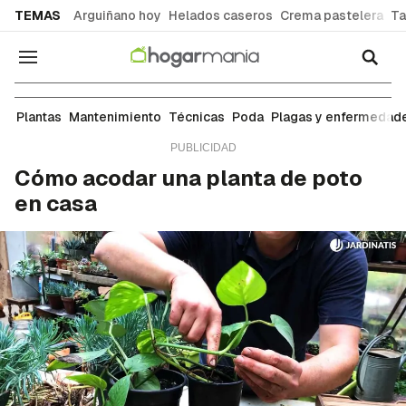
common.go-to-content
TEMAS
Arguiñano hoy
Helados caseros
Crema pastelera
Ta
Navegación
Técnicas
Plantas
Mantenimiento
Técnicas
Poda
Plagas y enfermedad
Cómo acodar una planta de poto
en casa