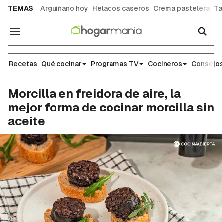
common.go-to-content
TEMAS
Arguiñano hoy
Helados caseros
Crema pastelera
Ta
Navegación
Recetas
Recetas
Qué cocinar
Programas TV
Cocineros
Consejos
Morcilla en freidora de aire, la
mejor forma de cocinar morcilla sin
aceite