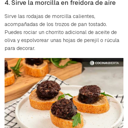
4. Sirve la morcilla en freidora de aire
Sirve las rodajas de morcilla calientes,
acompañadas de los trozos de pan tostado.
Puedes rociar un chorrito adicional de aceite de
oliva y espolvorear unas hojas de perejil o rúcula
Guardar como favorito
Contenido enviado
para decorar.
Para poder guardar como favorito, primero has de
Gracias por suscribirte a nuestro boletín.
iniciar sesión con tu cuenta de Hogarmanía.
ACEPTAR
INICIAR SESIÓN
CANCELAR