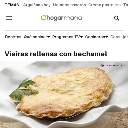
common.go-to-content
TEMAS
Arguiñano hoy
Helados caseros
Crema pastelera
Ta
Navegación
Recetas
Recetas
Qué cocinar
Programas TV
Cocineros
Consejos
Vieiras rellenas con bechamel