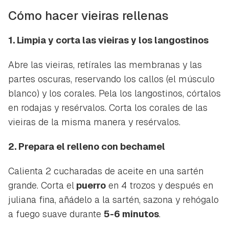
Cómo hacer vieiras rellenas
1. Limpia y corta las vieiras y los langostinos
Guardar como favorito
Contenido enviado
Abre las vieiras, retírales las membranas y las
Para poder guardar como favorito, primero has de
partes oscuras, reservando los callos (el músculo
Gracias por suscribirte a nuestro boletín.
iniciar sesión con tu cuenta de Hogarmanía.
blanco) y los corales. Pela los langostinos, córtalos
en rodajas y resérvalos. Corta los corales de las
ACEPTAR
INICIAR SESIÓN
CANCELAR
vieiras de la misma manera y resérvalos.
2. Prepara el relleno con bechamel
Calienta 2 cucharadas de aceite en una sartén
grande. Corta el
puerro
en 4 trozos y después en
juliana fina, añádelo a la sartén, sazona y rehógalo
a fuego suave durante
5-6 minutos
.