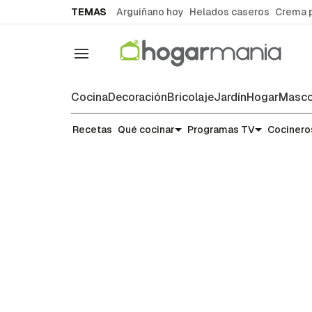
common.go-to-content
TEMAS
Arguiñano hoy
Helados caseros
Crema 
Navegación
Cocina
Decoración
Bricolaje
Jardín
Hogar
Masco
Recetas
Recetas
Qué cocinar
Programas TV
Cocinero