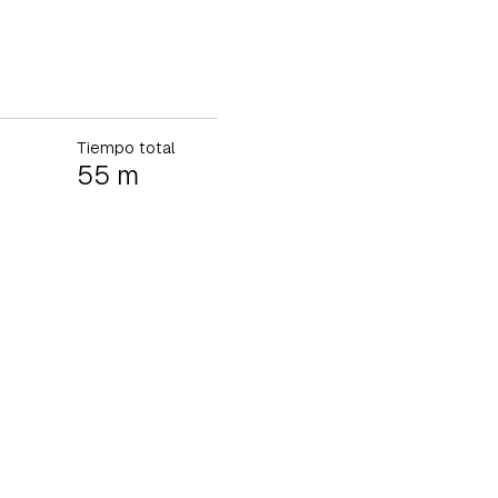
Tiempo total
55 m
tu