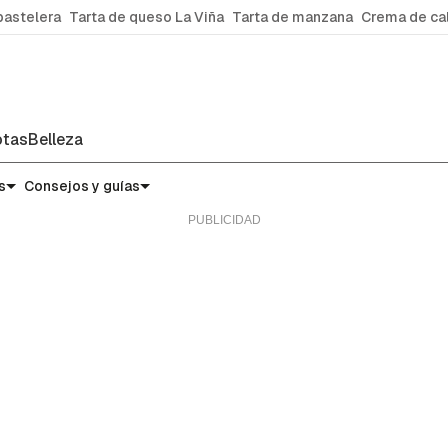
pastelera
Tarta de queso La Viña
Tarta de manzana
Crema de ca
tas
Belleza
s
Consejos y guías