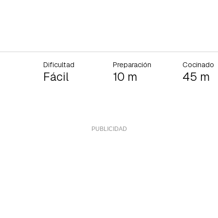
Dificultad
Preparación
Cocinado
Fácil
10 m
45 m
rdar como favorito
Contenido enviado
poder guardar como favorito, primero has de iniciar sesión con 
Gracias por suscribirte a nuestro boletín.