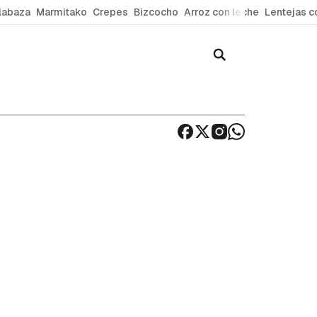
labaza
Marmitako
Crepes
Bizcocho
Arroz con leche
Lentejas c