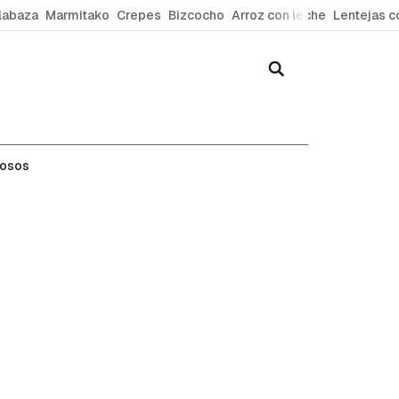
labaza
Marmitako
Crepes
Bizcocho
Arroz con leche
Lentejas c
mosos