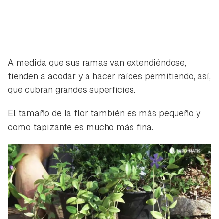
A medida que sus ramas van extendiéndose,
tienden a acodar y a hacer raíces permitiendo, así,
que cubran grandes superficies.
Guardar como favorito
Contenido enviado
El tamaño de la flor también es más pequeño y
Para poder guardar como favorito, primero has de
como tapizante es mucho más fina.
Gracias por suscribirte a nuestro boletín.
iniciar sesión con tu cuenta de Hogarmanía.
ACEPTAR
INICIAR SESIÓN
CANCELAR