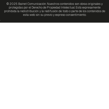
© 2025 Bainet Comunicación. Nuestros contenidos son obras originales y
protegidas por el Derecho de Propiedad Intelectual. Está expresamente
prohibida la redistribución y la redifusión de todo o parte de los contenidos de
esta web sin su previo y expreso consentimiento.