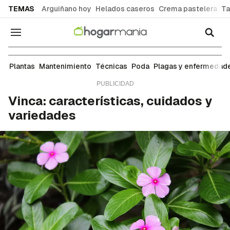
common.go-to-content
TEMAS
Arguiñano hoy
Helados caseros
Crema pastelera
Ta
Navegación
Plantas
Plantas
Mantenimiento
Técnicas
Poda
Plagas y enfermedad
Vinca: características, cuidados y
variedades