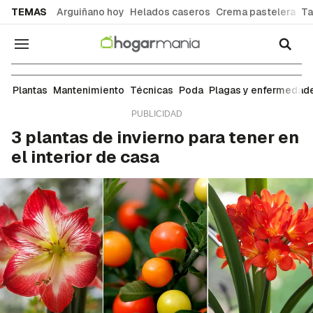
common.go-to-content
TEMAS
Arguiñano hoy
Helados caseros
Crema pastelera
Ta
Navegación
Mantenimiento
Plantas
Mantenimiento
Técnicas
Poda
Plagas y enfermedad
3 plantas de invierno para tener en
el interior de casa