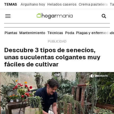
common.go-to-content
TEMAS
Arguiñano hoy
Helados caseros
Crema pastelera
Ta
Navegación
Plantas
Plantas
Mantenimiento
Técnicas
Poda
Plagas y enfermedad
Descubre 3 tipos de senecios,
unas suculentas colgantes muy
fáciles de cultivar