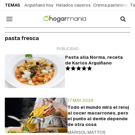
common.go-to-content
TEMAS
Arguiñano hoy
Helados caseros
Crema pastelera
Ta
Navegación
pasta fresca
Pasta alla Norma, receta
de Karlos Arguiñano
17 MAY 2026
Todo el mundo mira el reloj
al cocer macarrones, pero
el punto al dente depende
de otra cosa
MARISOL MATTOS