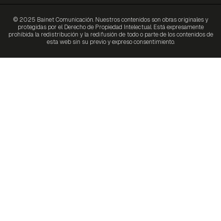
© 2025 Bainet Comunicación. Nuestros contenidos son obras originales y
protegidas por el Derecho de Propiedad Intelectual. Está expresamente
prohibida la redistribución y la redifusión de todo o parte de los contenidos de
esta web sin su previo y expreso consentimiento.