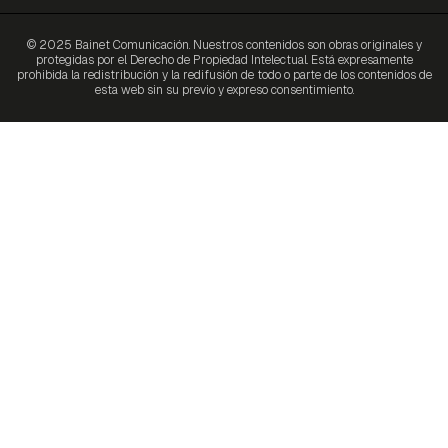
© 2025 Bainet Comunicación. Nuestros contenidos son obras originales y
protegidas por el Derecho de Propiedad Intelectual. Está expresamente
prohibida la redistribución y la redifusión de todo o parte de los contenidos de
esta web sin su previo y expreso consentimiento.