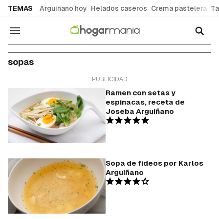
common.go-to-content
TEMAS
Arguiñano hoy
Helados caseros
Crema pastelera
Ta
Navegación
sopas
Ramen con setas y
espinacas, receta de
Joseba Arguiñano
Sopa de fideos por Karlos
Arguiñano