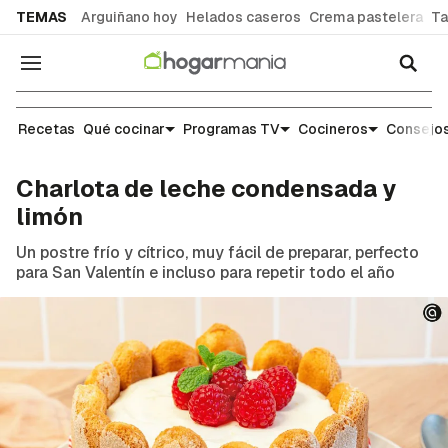
common.go-to-content
TEMAS
Arguiñano hoy
Helados caseros
Crema pastelera
Ta
Navegación
Recetas
Recetas
Qué cocinar
Programas TV
Cocineros
Consejos
Charlota de leche condensada y
limón
Un postre frío y cítrico, muy fácil de preparar, perfecto
para San Valentín e incluso para repetir todo el año