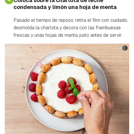
Coloca sobre la charlota de leche
Gracias por suscribirte a nuestro boletín.
condensada y limón una hoja de menta
iniciar sesión con tu cuenta de Hogarmanía.
ACEPTAR
Pasado el tiempo de reposo, retira el film con cuidado,
INICIAR SESIÓN
CANCELAR
desmolda la charlota y decora con las frambuesas
frescas y unas hojas de menta justo antes de servir.