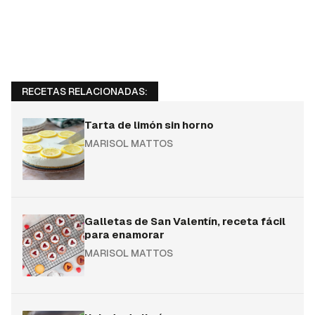
RECETAS RELACIONADAS:
Tarta de limón sin horno
MARISOL MATTOS
Galletas de San Valentín, receta fácil
para enamorar
MARISOL MATTOS