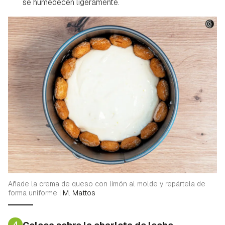
se humedecen ligeramente.
Añade la crema de queso con limón al molde y repártela de
forma uniforme
|
M. Mattos
Guardar como favorito
Contenido enviado
Para poder guardar como favorito, primero has de
4