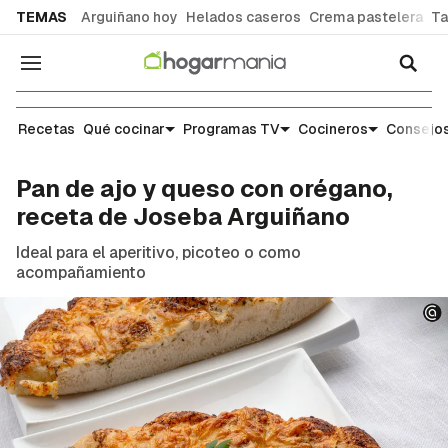
common.go-to-content
TEMAS
Arguiñano hoy
Helados caseros
Crema pastelera
Ta
Navegación
Recetas
Recetas
Qué cocinar
Programas TV
Cocineros
Consejos
Pan de ajo y queso con orégano,
receta de Joseba Arguiñano
Ideal para el aperitivo, picoteo o como
acompañamiento