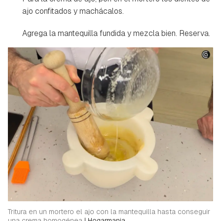
ajo confitados y machácalos.
Agrega la mantequilla fundida y mezcla bien. Reserva.
Guardar como favorito
Contenido enviado
Para poder guardar como favorito, primero has de
Gracias por suscribirte a nuestro boletín.
iniciar sesión con tu cuenta de Hogarmanía.
ACEPTAR
INICIAR SESIÓN
CANCELAR
Tritura en un mortero el ajo con la mantequilla hasta conseguir
una crema homogénea
|
Hogarmania