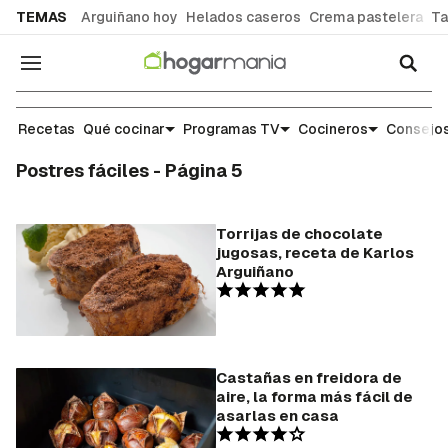
common.go-to-content
TEMAS
Arguiñano hoy
Helados caseros
Crema pastelera
Ta
Navegación
Recetas
Qué cocinar
Programas TV
Cocineros
Consejos
Postres fáciles - Página 5
Torrijas de chocolate
jugosas, receta de Karlos
Arguiñano
Castañas en freidora de
aire, la forma más fácil de
asarlas en casa