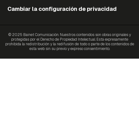
Cambiar la configuración de privacidad
© 2025 Bainet Comunicación. Nuestros contenidos son obras originales y
protegidas por el Derecho de Propiedad Intelectual. Está expresamente
prohibida la redistribución y la redifusión de todo o parte de los contenidos de
esta web sin su previo y expreso consentimiento.