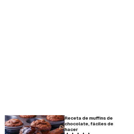
Receta de muffins de
chocolate, fáciles de
hacer