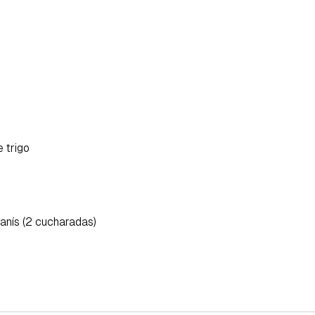
 trigo
e anís (2 cucharadas)
rdar como favorito
Contenido enviado
poder guardar como favorito, primero has de iniciar sesión con 
Gracias por suscribirte a nuestro boletín.