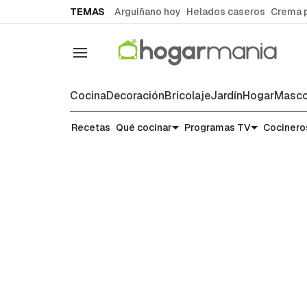
common.go-to-content
TEMAS
Arguiñano hoy
Helados caseros
Crema 
Navegación
Cocina
Decoración
Bricolaje
Jardín
Hogar
Masco
Recetas
Recetas
Qué cocinar
Programas TV
Cocinero