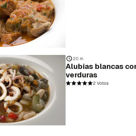
20 m
Alubias blancas co
verduras
2 Votos