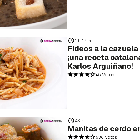
1 h 17 m
Fideos a la cazuela 
¡una receta catalan
Karlos Arguiñano!
45 Votos
43 m
Manitas de cerdo e
536 Votos