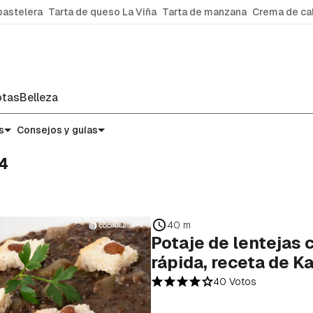
pastelera
Tarta de queso La Viña
Tarta de manzana
Crema de ca
tas
Belleza
s
Consejos y guías
 4
40 m
Potaje de lentejas c
rápida, receta de K
40 Votos