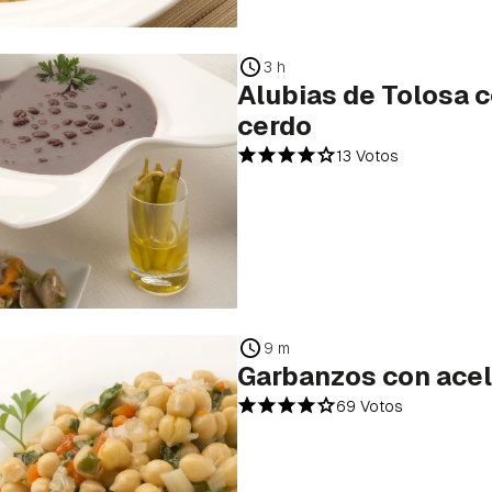
3 h
Alubias de Tolosa c
cerdo
13 Votos
9 m
Garbanzos con ace
69 Votos