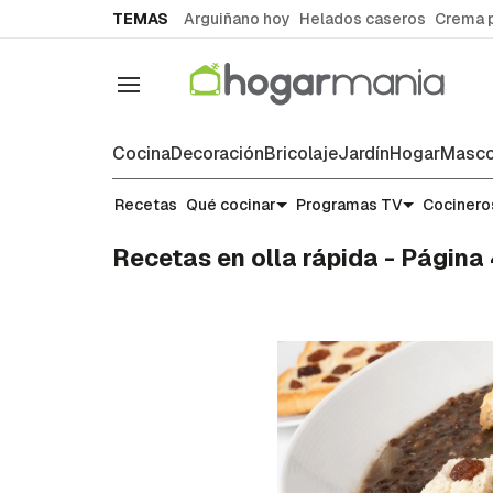
common.go-to-content
TEMAS
Arguiñano hoy
Helados caseros
Crema 
Navegación
Cocina
Decoración
Bricolaje
Jardín
Hogar
Masco
Recetas
Qué cocinar
Programas TV
Cocinero
Recetas en olla rápida - Página