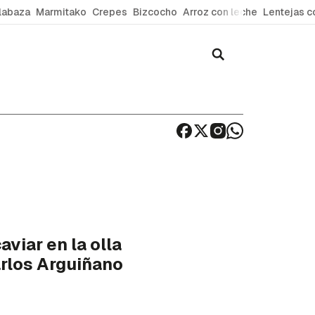
labaza
Marmitako
Crepes
Bizcocho
Arroz con leche
Lentejas c
aviar en la olla
arlos Arguiñano