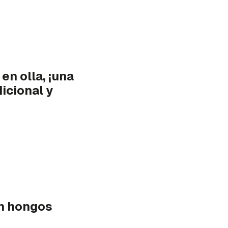
 en olla, ¡una
dicional y
n hongos