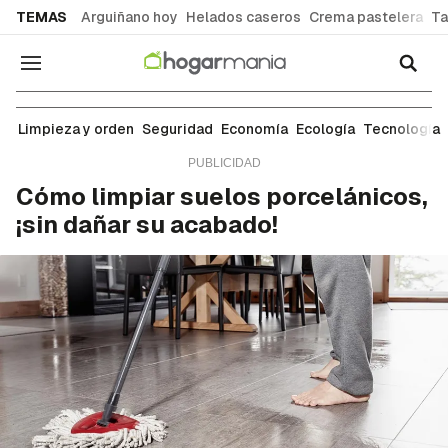
common.go-to-content
TEMAS
Arguiñano hoy
Helados caseros
Crema pastelera
Ta
Navegación
Suelos y paredes
Limpieza y orden
Seguridad
Economía
Ecología
Tecnología
Cómo limpiar suelos porcelánicos,
¡sin dañar su acabado!