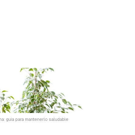
rdar como favorito
Contenido enviado
na: guía para mantenerlo saludable
poder guardar como favorito, primero has de iniciar sesión con 
Gracias por suscribirte a nuestro boletín.