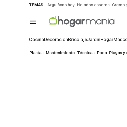
common.go-to-content
TEMAS
Arguiñano hoy
Helados caseros
Crema 
Navegación
Cocina
Decoración
Bricolaje
Jardín
Hogar
Masco
Plantas
Plantas
Mantenimiento
Técnicas
Poda
Plagas y