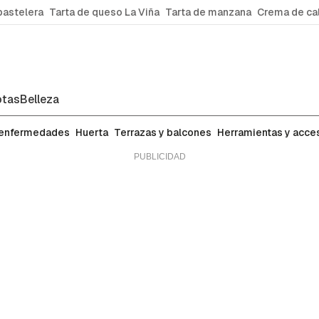
pastelera
Tarta de queso La Viña
Tarta de manzana
Crema de ca
tas
Belleza
 enfermedades
Huerta
Terrazas y balcones
Herramientas y acce