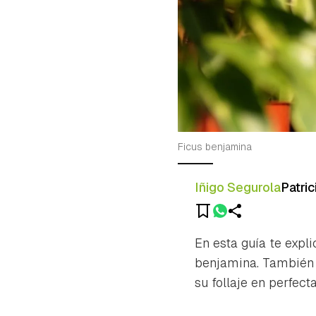
Ficus benjamina
Iñigo Segurola
Patric
En esta guía te expl
benjamina. También t
su follaje en perfec