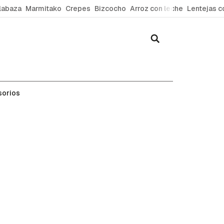
labaza
Marmitako
Crepes
Bizcocho
Arroz con leche
Lentejas c
sorios