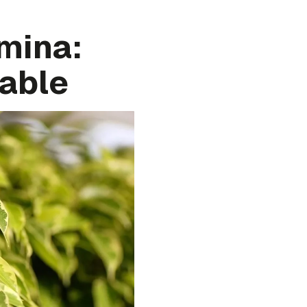
mina:
dable