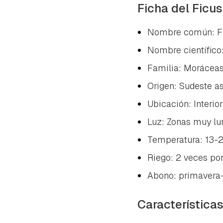
cuen
Ficha del Ficu
Nombre común: Fi
Nombre científico
Familia: Moráceas
Origen: Sudeste as
Ubicación: Interio
Luz: Zonas muy lum
Temperatura: 13-
Riego: 2 veces po
Abono: primavera
Característica