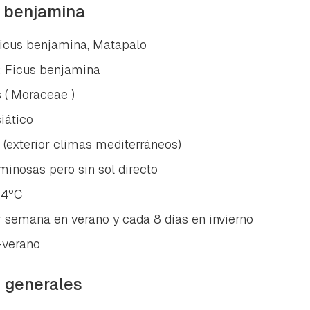
ta de Hogarmanía.
s benjamina
ACEPTAR
INICIAR SESIÓN
CANCELAR
cus benjamina, Matapalo
:
Ficus benjamina
 (
Moraceae
)
iático
r (exterior climas mediterráneos)
inosas pero sin sol directo
24ºC
r semana en verano y cada 8 días en invierno
-verano
s generales