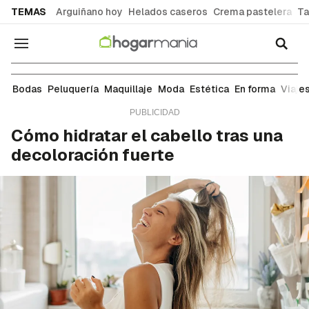
common.go-to-content
TEMAS
Arguiñano hoy
Helados caseros
Crema pastelera
Ta
Navegación
Peluquería
Bodas
Peluquería
Maquillaje
Moda
Estética
En forma
Viaje
Cómo hidratar el cabello tras una
decoloración fuerte