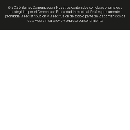
© 2025 Bainet Comunicación. Nuestros contenidos son obras originales y
protegidas por el Derecho de Propiedad Intelectual. Está expresamente
prohibida la redistribución y la redifusión de todo o parte de los contenidos de
esta web sin su previo y expreso consentimiento.