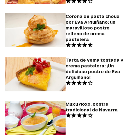
Para poder guardar como favorito, primero has de
iniciar sesión con tu cuenta de Hogarmanía.
Corona de pasta choux
por Eva Arguiñano: un
maravilloso postre
INICIAR SESIÓN
CANCELAR
relleno de crema
pastelera
Tarta de yema tostada y
crema pastelera: ¡Un
delicioso postre de Eva
Arguiñano!
Muxu goxo, postre
tradicional de Navarra