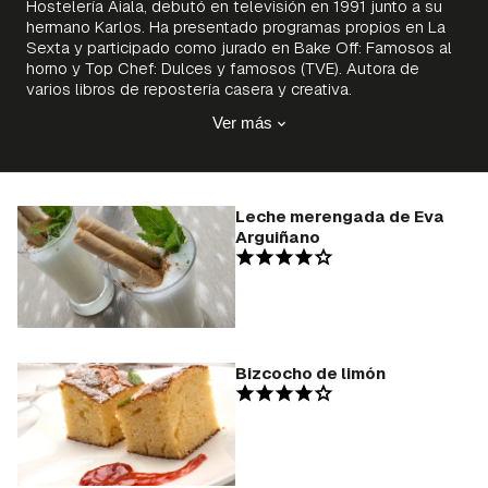
Hostelería Aiala, debutó en televisión en 1991 junto a su
hermano Karlos. Ha presentado programas propios en La
Sexta y participado como jurado en Bake Off: Famosos al
horno y Top Chef: Dulces y famosos (TVE). Autora de
varios libros de repostería casera y creativa.
Ver más
Leche merengada de Eva
Arguiñano
Bizcocho de limón