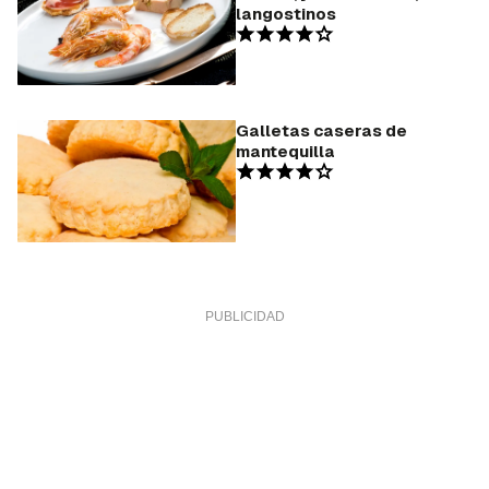
langostinos
Galletas caseras de
mantequilla