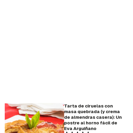
Tarta de ciruelas con
masa quebrada (y crema
de almendras casera): Un
postre al horno fácil de
Guardar como favorito
Eva Arguiñano