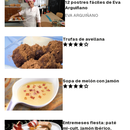
12 postres fáciles de Eva
Arguiñano
EVA ARGUIÑANO
Trufas de avellana
Sopa de melón con jamón
Entremeses fiesta: paté
mi-cuit, jamón ibérico,