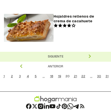
Hojaldres rellenos de
crema de cacahuete
SIGUIENTE
ANTERIOR
1
2
3
4
5
...
18
19
20
21
22
...
30
31