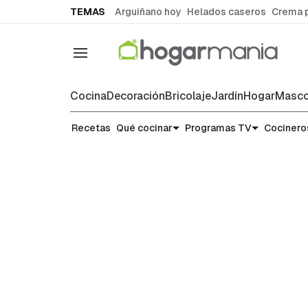
common.go-to-content
TEMAS
Arguiñano hoy
Helados caseros
Crema 
Navegación
Cocina
Decoración
Bricolaje
Jardín
Hogar
Masco
Recetas
Recetas
Qué cocinar
Programas TV
Cocinero