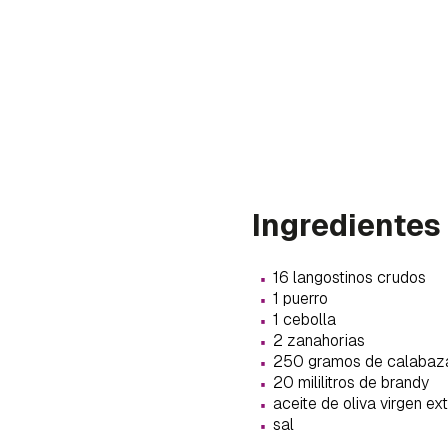
Ingredientes
·
16 langostinos crudos
·
1 puerro
·
1 cebolla
·
2 zanahorias
·
250 gramos de calabaz
·
20 mililitros de brandy
Gua
·
aceite de oliva virgen ex
·
sal
Para 