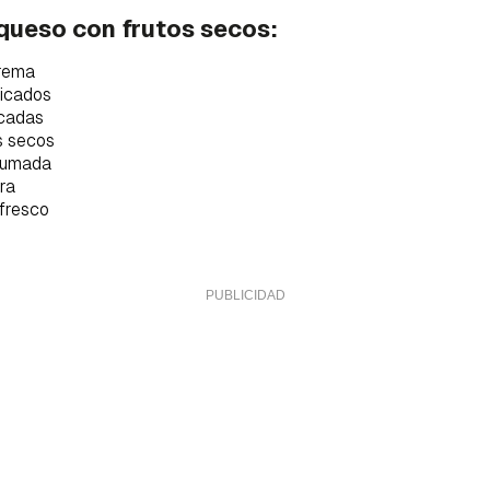
ta de Hogarmanía.
 queso con frutos secos:
ACEPTAR
INICIAR SESIÓN
CANCELAR
rema
picados
icadas
s secos
humada
tra
 fresco