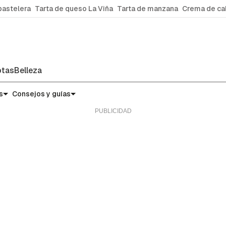
pastelera
Tarta de queso La Viña
Tarta de manzana
Crema de ca
tas
Belleza
s
Consejos y guías