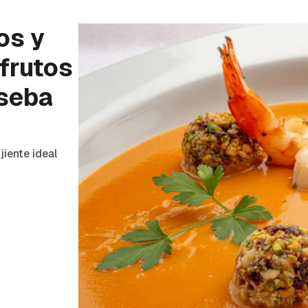
os y
frutos
oseba
iente ideal