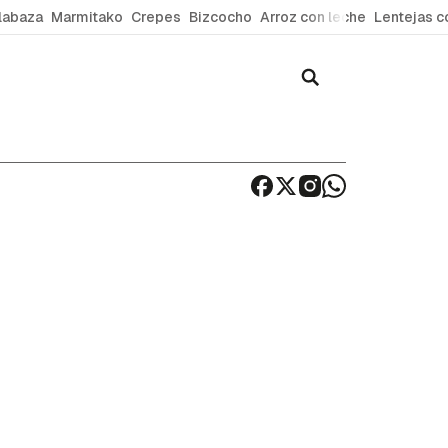
labaza
Marmitako
Crepes
Bizcocho
Arroz con leche
Lentejas c