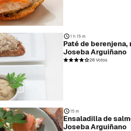
1 h 15 m
Paté de berenjena, 
Joseba Arguiñano
28 Votos
15 m
Ensaladilla de salm
Joseba Arguiñano