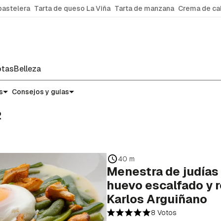
pastelera
Tarta de queso La Viña
Tarta de manzana
Crema de ca
tas
Belleza
s
Consejos y guías
2
40 m
Menestra de judías
huevo escalfado y 
Karlos Arguiñano
8 Votos