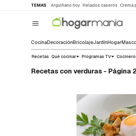
common.go-to-content
TEMAS
Arguiñano hoy
Helados caseros
Crema 
Navegación
Cocina
Decoración
Bricolaje
Jardín
Hogar
Masco
Recetas
Qué cocinar
Programas TV
Cocinero
Recetas con verduras - Página 