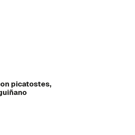
on picatostes,
rguiñano