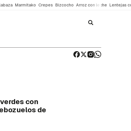
labaza
Marmitako
Crepes
Bizcocho
Arroz con leche
Lentejas c
 verdes con
rebozuelos de