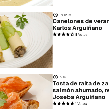
1 h 15 m
Canelones de veran
Karlos Arguiñano
11 Votos
15 m
Tosta de raita de z
salmón ahumado, r
Joseba Arguiñano
4 Votos