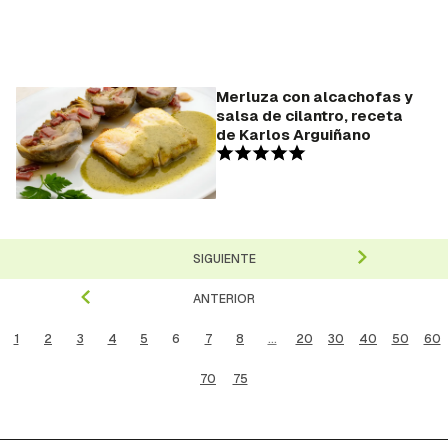
Merluza con alcachofas y
salsa de cilantro, receta
de Karlos Arguiñano
SIGUIENTE
ANTERIOR
1
2
3
4
5
6
7
8
...
20
30
40
50
60
70
75