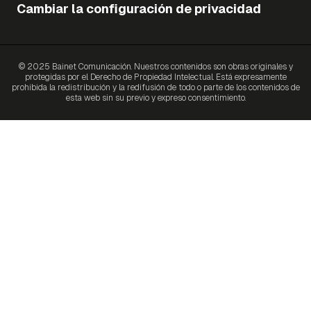
Cambiar la configuración de privacidad
© 2025 Bainet Comunicación. Nuestros contenidos son obras originales y
protegidas por el Derecho de Propiedad Intelectual. Está expresamente
prohibida la redistribución y la redifusión de todo o parte de los contenidos de
esta web sin su previo y expreso consentimiento.