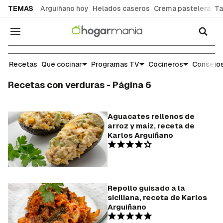
common.go-to-content
TEMAS
Arguiñano hoy
Helados caseros
Crema pastelera
Ta
Navegación
Recetas
Qué cocinar
Programas TV
Cocineros
Consejos
Recetas con verduras - Página 6
Aguacates rellenos de
arroz y maíz, receta de
Karlos Arguiñano
Repollo guisado a la
siciliana, receta de Karlos
Arguiñano