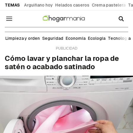
common.go-to-content
TEMAS
Arguiñano hoy
Helados caseros
Crema pastelera
Ta
Navegación
Ropa y tejidos
Limpieza y orden
Seguridad
Economía
Ecología
Tecnología
Cómo lavar y planchar la ropa de
satén o acabado satinado