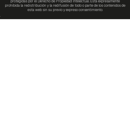
protegidas por el Derecho de Propiedad Intelectual. Está expresamente
prohibida la redistribución y la redifusión de todo o parte de los contenidos de
esta web sin su previo y expreso consentimiento.