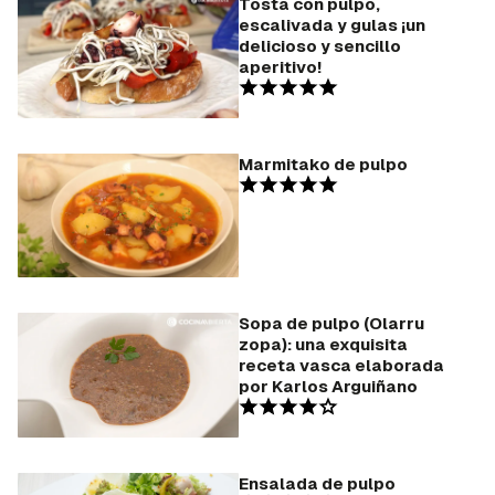
Tosta con pulpo,
escalivada y gulas ¡un
delicioso y sencillo
aperitivo!
Marmitako de pulpo
Sopa de pulpo (Olarru
zopa): una exquisita
receta vasca elaborada
por Karlos Arguiñano
Ensalada de pulpo