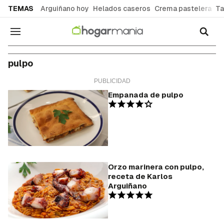
common.go-to-content
TEMAS
Arguiñano hoy
Helados caseros
Crema pastelera
Ta
Navegación
pulpo
Empanada de pulpo
Orzo marinera con pulpo,
receta de Karlos
Arguiñano