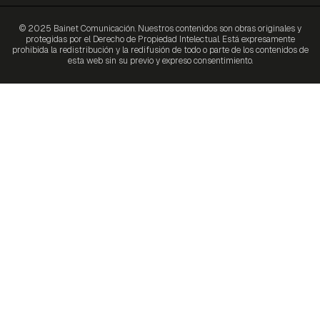
© 2025 Bainet Comunicación. Nuestros contenidos son obras originales y
protegidas por el Derecho de Propiedad Intelectual. Está expresamente
prohibida la redistribución y la redifusión de todo o parte de los contenidos de
esta web sin su previo y expreso consentimiento.