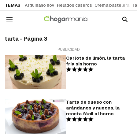
common.go-to-content
TEMAS
Arguiñano hoy
Helados caseros
Crema pastelera
Ta
Navegación
tarta - Página 3
Carlota de limón, la tarta
fría sin horno
Tarta de queso con
arándanos y nueces, la
receta fácil al horno