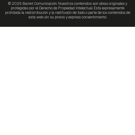
© 2025 Bainet Comunicación. Nuestros contenidos son obras originales y
protegidas por el Derecho de Propiedad Intelectual. Está expresamente
prohibida la redistribución y la redifusión de todo o parte de los contenidos de
esta web sin su previo y expreso consentimiento.